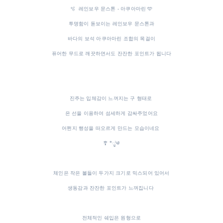
🫧 레인보우 문스톤 - 아쿠아마린 🩵
투명함이 돋보이는 레인보우 문스톤과
바다의 보석 아쿠아마린 조합의 목걸이
퓨어한 무드로 깨끗하면서도 잔잔한 포인트가 됩니다
진주는 입체감이 느껴지는 구 형태로
은 선을 이용하여 섬세하게 감싸주었어요
어쩐지 행성을 떠오르게 만드는 모습이네요
🎐 *ೃ༄
체인은 작은 볼들이 두가지 크기로 믹스되어 있어서
생동감과 잔잔한 포인트가 느껴집니다
전체적인 쉐입은 원형으로