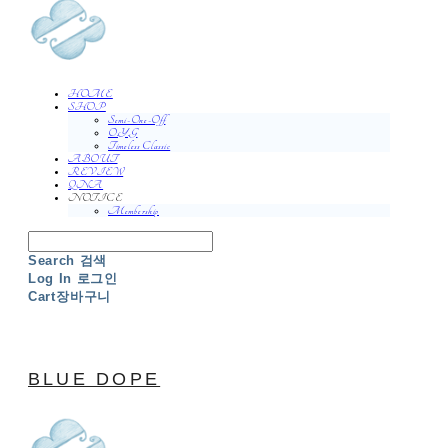
HOME
SHOP
Semi-One-Off
O.Y.G
Timeless Classic
ABOUT
REVIEW
QNA
NOTICE
Membership
Search
검색
Log In
로그인
Cart
장바구니
BLUE DOPE