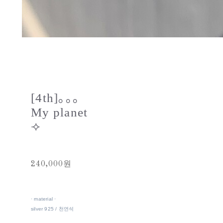
[4th]｡｡｡
My planet
⟢
240,000원
· material ·
silver 925 / 천연석