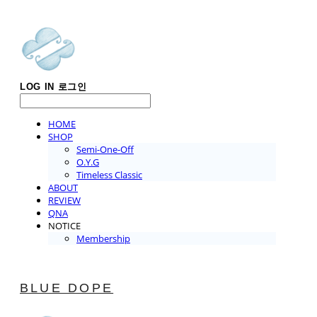
LOG IN
로그인
HOME
SHOP
Semi-One-Off
O.Y.G
Timeless Classic
ABOUT
REVIEW
QNA
NOTICE
Membership
BLUE DOPE