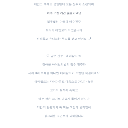
재입고 후에도 몇일만에 모든 진주가 소진되어
아주 오랜 기간 품절이었던
블루빛의 아코야 해수진주
드디어 재입고가 되었습니다
신비롭고 유니크한 무드를 갖고 있어요 -🪁
🤍 담수 진주 - 에메랄드 🧼
단아한 아이보리빛의 담수 진주와
세계 3대 보석중 하나인 에메랄드가 조합된 목걸이에요
에메랄드는 다이아몬드 다음으로 가치가 높은
고가의 보석에 속해요
아주 작은 크기로 귀엽게 들어가 있지만
약간의 형광기와 톡 튀는 색감과 반짝임이
싱그러운 포인트가 되어줍니다