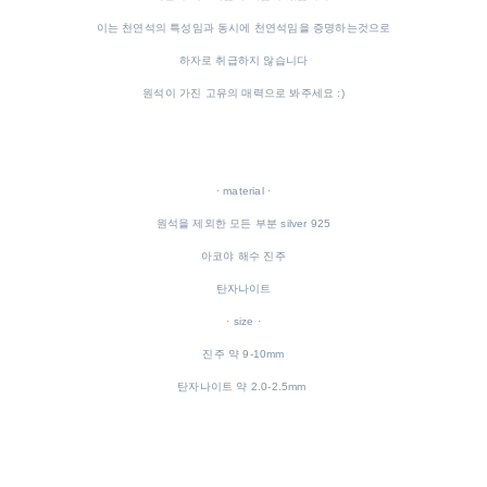
이는 천연석의 특성임과 동시에 천연석임을 증명하는것으로
하자로 취급하지 않습니다
원석이 가진 고유의 매력으로 봐주세요 :)
· material ·
원석을 제외한 모든 부분 silver 925
아코야 해수 진주
탄자나이트
· size ·
진주 약 9-10mm
탄자나이트 약 2.0-2.5mm