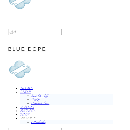
BLUE DOPE
HOME
SHOP
Semi-One-Off
O.Y.G
Timeless Classic
ABOUT
REVIEW
QNA
NOTICE
Membership