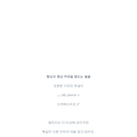
행성과 행성 주변을 맴도는
별을
표현한 디자인 목걸이
｡｡｡My planet ⟢
소개해드려요 🌌
멀리서는 다 비슷해 보이지만
확실히 다른 각자의 색을 담고 있어요