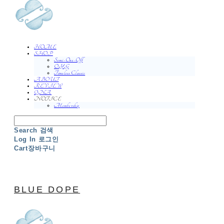
HOME
SHOP
Semi-One-Off
O.Y.G
Timeless Classic
ABOUT
REVIEW
QNA
NOTICE
Membership
Search
검색
Log In
로그인
Cart
장바구니
BLUE DOPE