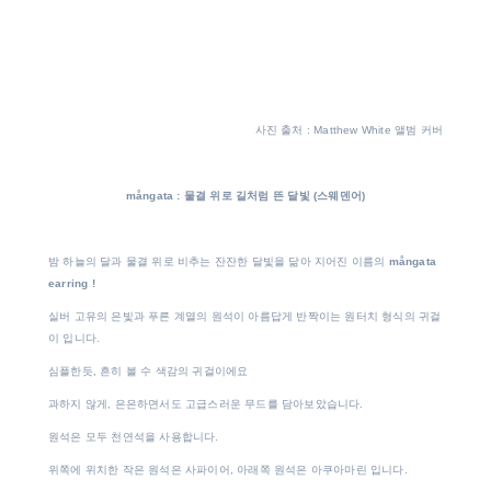
사진 출처 : Matthew White 앨범 커버
mångata : 물결
위로
길처럼
뜬
달빛
(
스웨덴어)
밤 하늘의 달과 물결 위로 비추는 잔잔한 달빛을 닮아 지어진 이름의
mångata
earring !
실버 고유의 은빛과 푸른 계열의 원석이 아름답게 반짝이는 원터치 형식의 귀걸
이 입니다.
심플한듯, 흔히 볼 수 색감의 귀걸이에요
과하지 않게, 은은하면서도 고급스러운 무드를 담아보았습니다.
원석은 모두 천연석을 사용합니다.
위쪽에 위치한 작은 원석은 사파이어, 아래쪽 원석은 아쿠아마린 입니다.