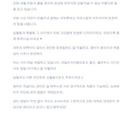
오랜 세월 바람과 물을 맞으며 생성된 천연석은 만들어낼 수 없는 아름다운 빛
을 갖고 있습니다.
오랜 시간 자연이 만들어낸 광채는 피부톤에도 자연스럽게 어우러지며 은은하
게 빛을 내줍니다.
심플함과 특별함 그 사이에서 오랜 고민끝에 탄생한 디자인이에요, 오래도록 함
께 해주시길 바라요
♥
과하게 반짝이지 않아서 편안한 옷차림에도 잘 어울려요. 원터치 형식이라 착용
감이 너무나 편안해서
저는 거의 매일 착용하고 있답니다. 데일리아이템으로도 좋고, 블라우스 가디건
셔츠 정말 어디에나 잘 어울려요
남들과는 다른 포인트로 선물용으로도 추천드려요 :)
원터치 귀걸이는 관리만 잘 해주시면 거의 영구적으로 착용이 가능해요. 상세페
이지 하단에 관리 방법이 적혀있으며,
관리 방법이 적힌 엽서 카드도 보내드려요 :) 변색으로 인한 세척은 언제든지 무
상으로 해드리고 있으니 참고 해주세요!