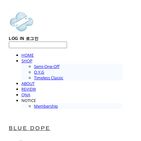
LOG IN
로그인
HOME
SHOP
Semi-One-Off
O.Y.G
Timeless Classic
ABOUT
REVIEW
QNA
NOTICE
Membership
BLUE DOPE