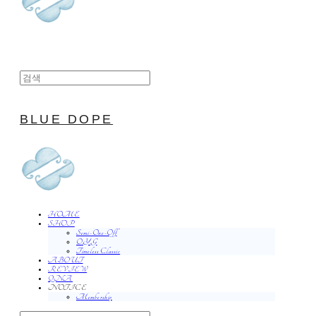
BLUE DOPE
HOME
SHOP
Semi-One-Off
O.Y.G
Timeless Classic
ABOUT
REVIEW
QNA
NOTICE
Membership