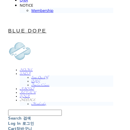
QNA
NOTICE
Membership
BLUE DOPE
HOME
SHOP
Semi-One-Off
O.Y.G
Timeless Classic
ABOUT
REVIEW
QNA
NOTICE
Membership
Search
검색
Log In
로그인
Cart
장바구니