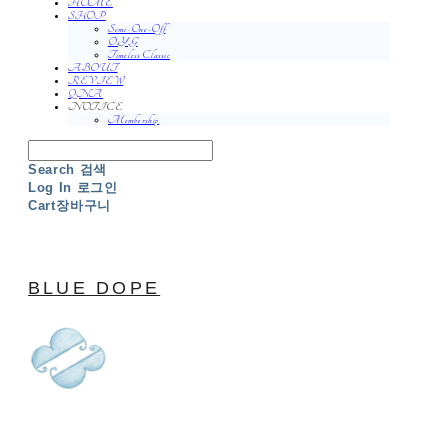
HOME
SHOP
Semi-One-Off
O.Y.G
Timeless Classic
ABOUT
REVIEW
QNA
NOTICE
Membership
Search
검색
Log In
로그인
Cart
장바구니
BLUE DOPE