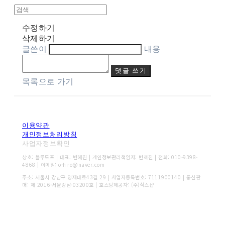
수정하기
삭제하기
글쓴이
내용
댓글 쓰기
목록으로 가기
이용약관
개인정보처리방침
사업자정보확인
상호: 블루도프 | 대표: 변혜진 | 개인정보관리책임자: 변혜진 | 전화: 010-9398-
4868 | 이메일: o-hi-o@naver.com
주소: 서울시 강남구 양재대로43길 29 | 사업자등록번호:
7111900140
| 통신판
매:
제 2016-서울강남-03200호
| 호스팅제공자: (주)식스샵