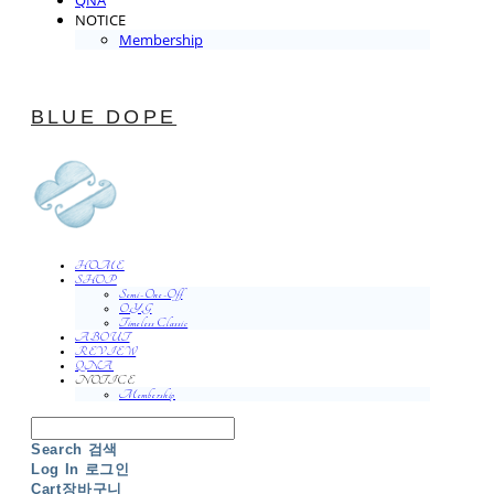
QNA
NOTICE
Membership
BLUE DOPE
HOME
SHOP
Semi-One-Off
O.Y.G
Timeless Classic
ABOUT
REVIEW
QNA
NOTICE
Membership
Search
검색
Log In
로그인
Cart
장바구니