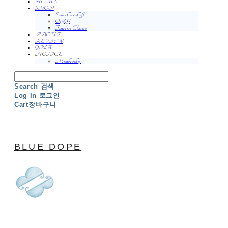
HOME
SHOP
Semi-One-Off
O.Y.G
Timeless Classic
ABOUT
REVIEW
QNA
NOTICE
Membership
Search
검색
Log In
로그인
Cart
장바구니
BLUE DOPE