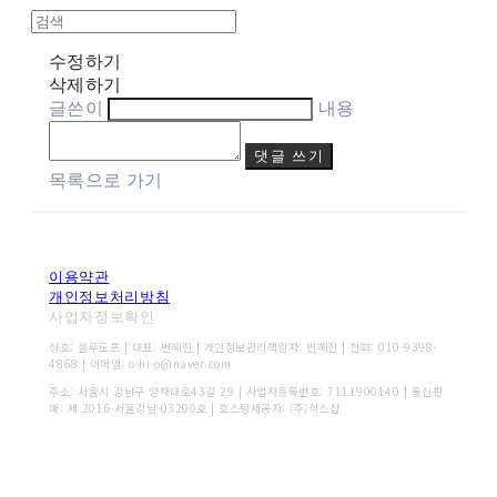
수정하기
삭제하기
글쓴이
내용
댓글 쓰기
목록으로 가기
이용약관
개인정보처리방침
사업자정보확인
상호: 블루도프 | 대표: 변혜진 | 개인정보관리책임자: 변혜진 | 전화: 010-9398-
4868 | 이메일: o-hi-o@naver.com
주소: 서울시 강남구 양재대로43길 29 | 사업자등록번호:
7111900140
| 통신판
매:
제 2016-서울강남-03200호
| 호스팅제공자: (주)식스샵