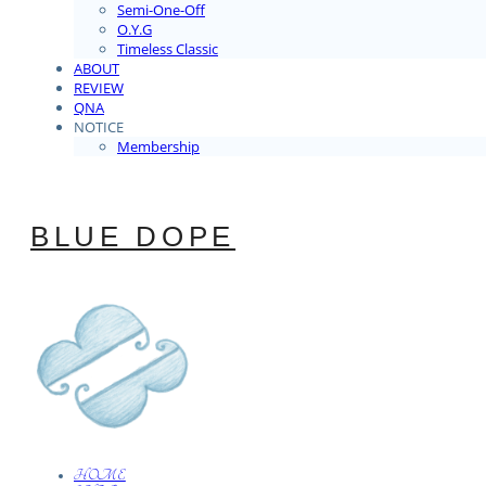
Semi-One-Off
O.Y.G
Timeless Classic
ABOUT
REVIEW
QNA
NOTICE
Membership
BLUE DOPE
HOME