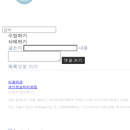
수정하기
삭제하기
글쓴이
내용
댓글 쓰기
목록으로 가기
이용약관
개인정보처리방침
사업자정보확인
상호: 블루도프 | 대표: 변혜진 | 개인정보관리책임자: 변혜진 | 전화: 010-9398-4868 | 이메일: o
주소: 서울시 강남구 양재대로43길 29 | 사업자등록번호:
7111900140
| 통신판매:
제 2016