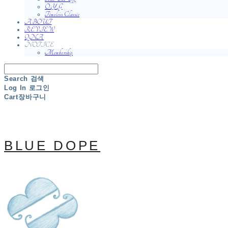
O.Y.G
Timeless Classic
ABOUT
REVIEW
QNA
NOTICE
Membership
Search
검색
Log In
로그인
Cart
장바구니
BLUE DOPE