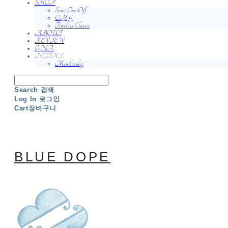
SHOP
Semi-One-Off
O.Y.G
Timeless Classic
ABOUT
REVIEW
QNA
NOTICE
Membership
Search
검색
Log In
로그인
Cart
장바구니
BLUE DOPE