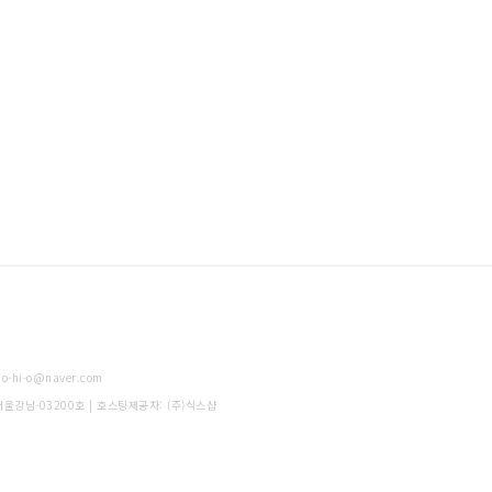
-hi-o@naver.com
-서울강남-03200호
| 호스팅제공자: (주)식스샵