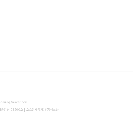
-hi-o@naver.com
-서울강남-03200호
| 호스팅제공자: (주)식스샵