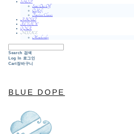
SHOP
Semi-One-Off
O.Y.G
Timeless Classic
ABOUT
REVIEW
QNA
NOTICE
Membership
Search
검색
Log In
로그인
Cart
장바구니
BLUE DOPE