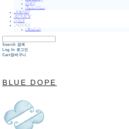
O.Y.G
Timeless Classic
ABOUT
REVIEW
QNA
NOTICE
Membership
Search
검색
Log In
로그인
Cart
장바구니
BLUE DOPE