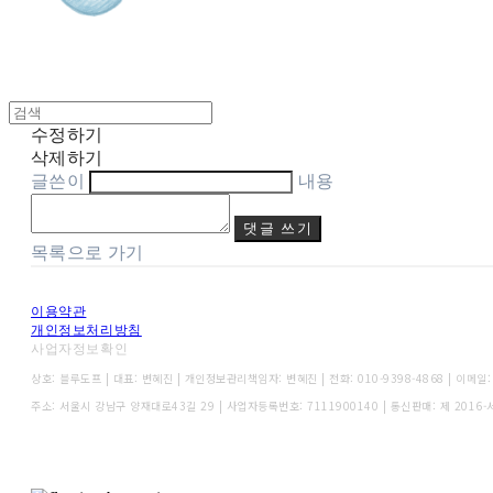
수정하기
삭제하기
글쓴이
내용
댓글 쓰기
목록으로 가기
이용약관
개인정보처리방침
사업자정보확인
상호: 블루도프 | 대표: 변혜진 | 개인정보관리책임자: 변혜진 | 전화: 010-9398-4868 | 이메일: o
주소: 서울시 강남구 양재대로43길 29 | 사업자등록번호:
7111900140
| 통신판매:
제 2016