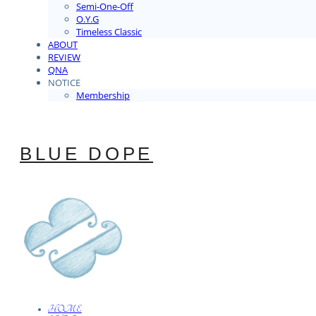
Semi-One-Off
O.Y.G
Timeless Classic
ABOUT
REVIEW
QNA
NOTICE
Membership
BLUE DOPE
HOME