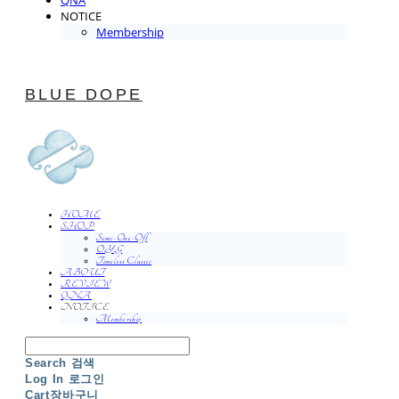
QNA
NOTICE
Membership
BLUE DOPE
HOME
SHOP
Semi-One-Off
O.Y.G
Timeless Classic
ABOUT
REVIEW
QNA
NOTICE
Membership
Search
검색
Log In
로그인
Cart
장바구니