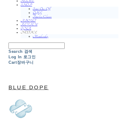
HOME
SHOP
Semi-One-Off
O.Y.G
Timeless Classic
ABOUT
REVIEW
QNA
NOTICE
Membership
Search
검색
Log In
로그인
Cart
장바구니
BLUE DOPE