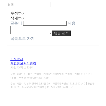
수정하기
삭제하기
글쓴이
내용
댓글 쓰기
목록으로 가기
이용약관
개인정보처리방침
사업자정보확인
상호: 블루도프 | 대표: 변혜진 | 개인정보관리책임자: 변혜진 | 전화: 010-9398-
4868 | 이메일: o-hi-o@naver.com
주소: 서울시 강남구 양재대로43길 29 | 사업자등록번호:
7111900140
| 통신판
매:
제 2016-서울강남-03200호
| 호스팅제공자: (주)식스샵