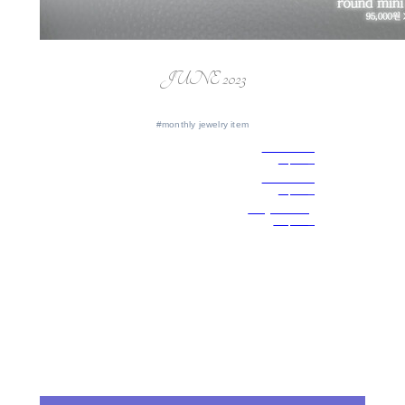
JUNE 2023
#monthly jewelry item
round mini N
76,000원
round mini N
76,000원
mångata earring
104,000원
1. 라운드 미니 (탄자나이트)
[청보랏빛 탄자나이트와 부드러운 아쿠아마린 조합]
신비로운 컬러와 심플한 디자인으로 오랜기간 베스트 자리를 지킨 목걸이에요.
라운드 미니 (토파즈)
[투명한 반짝임의 토파즈와 청보랏빛 탄자나이트 조합]
탄자나이트 컬러가 너무 튀는거 같아서 고민하시는 분들을 위해 조금 더 은은한 조합으
로 나왔어요!
mångata earring
[청아한 사파이어, 부드러운 아쿠아마린 조합]
오래 함께하기 좋은, 따뜻한 블루 컬러의 은은한 반짝임이 담긴 귀걸이에요.