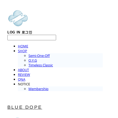
LOG IN
로그인
HOME
SHOP
Semi-One-Off
O.Y.G
Timeless Classic
ABOUT
REVIEW
QNA
NOTICE
Membership
BLUE DOPE