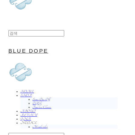
BLUE DOPE
HOME
SHOP
Semi-One-Off
O.Y.G
Timeless Classic
ABOUT
REVIEW
QNA
NOTICE
Membership