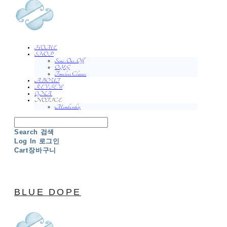
HOME
SHOP
Semi-One-Off
O.Y.G
Timeless Classic
ABOUT
REVIEW
QNA
NOTICE
Membership
Search
검색
Log In
로그인
Cart
장바구니
BLUE DOPE